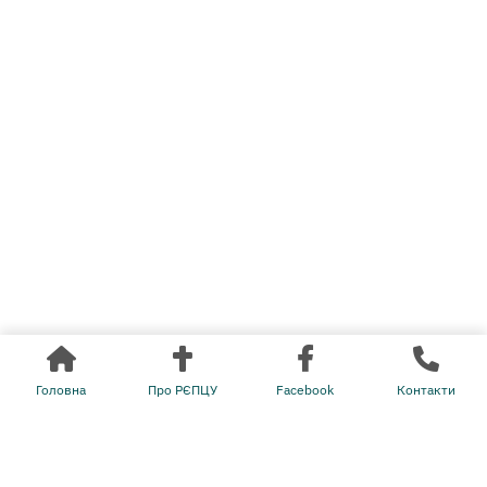
РЄПЦУ у
Facebook
Міжконфесійний консультативно-дорадчий орган
© 2024 Рада Євангельських Протестантських Церков України
Головна
Про РЄПЦУ
Facebook
Контакти
English
Українська